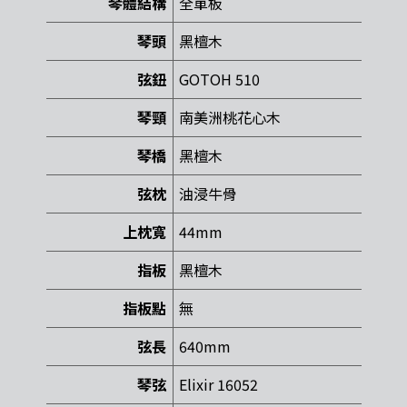
琴體結構
全單板
琴頭
黑檀木
弦鈕
GOTOH 510
琴頸
南美洲桃花心木
琴橋
黑檀木
弦枕
油浸牛骨
上枕寬
44mm
指板
黑檀木
指板點
無
弦長
640mm
琴弦
Elixir 16052