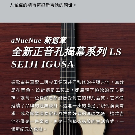
人雀躍的期待這把新吉他的問世。
aNueNue 新篇章
全新正音孔揭幕系列 LS
SEIJI IGUSA
這款由井草聖二與杉田健司共同監修的指彈吉他，無論
是在音色、設計還是工藝上，都展現了極致的匠心精
神，讓每一位愛好者都能感受到它的非凡品質。它不僅
延續了品牌的經典設計，還進一步的滿足了現代演奏需
求，成為專業演奏家和風格愛好者的理想之選。這款吉
他不僅是一件樂器，更是一個藝術品般的生活方式，一
個新紀元的象徵。