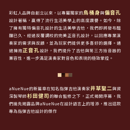
鳥桶身
偏音孔
彩虹人品牌自創立以來，以專屬獨家的
與
設計著稱，贏得了流行生活美學上的高度讚譽。如今，除
了擁有獨特偏音孔設計的生活美學吉他，我們即將發布醞
釀已久、經過反覆調校的完美正音孔設計，以回應專業演
奏家的需求與反饋，並為玩家們提供更多喜好的選擇。通
正音孔
過擁抱
設計，我們提升了吉他與第三方拾音器的
兼容性，進一步滿足演奏家對音色和表現的極致掌控。
井草聖二
aNueNue的新篇章在知名指彈吉他演奏家
與資
杉田健司
深製琴師
的聯合監修之下，正式揭開序幕，我
們搶先揭露品牌aNueNue在設計語言上的增添，推出這款
專為指彈吉他設計的傑作