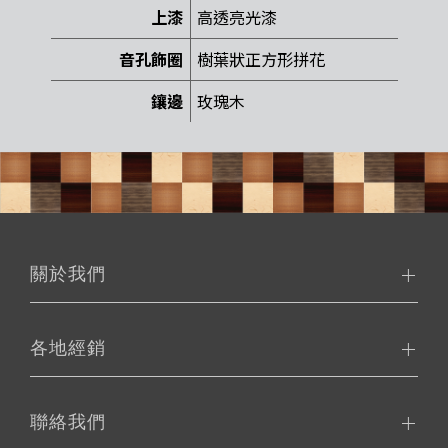
上漆
高透亮光漆
音孔飾圈
樹葉狀正方形拼花
鑲邊
玫瑰木
關於我們
各地經銷
聯絡我們