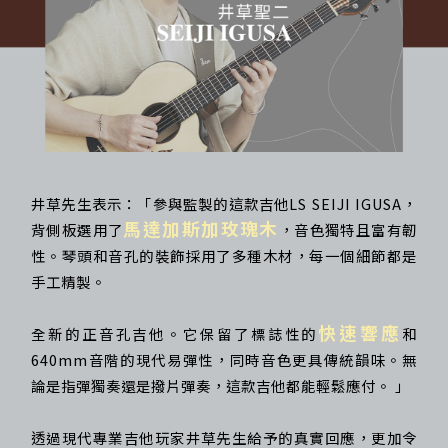
井草先生表示：「參與監製的這款吉他LS SEIJI IGUSA，
馬達加斯加玫瑰木
背側板選用了
，音色獨特且富有韌
性。琴頭和音孔的裝飾採用了多種木材，每一個細節都是
手工精製。
快速響應
全新的正音孔吉他。它保留了標誌性的
和
640mm音階的現代易彈性，同時音色更具傳統韻味。無
論是指彈獨奏還是撥片彈奏，這款吉他都能輕鬆應付。 」
透過現代專業吉他玩家井草先生給予的真實回應，更加令