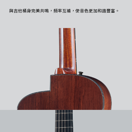
與吉他桶身完美共鳴，頻率互補，使音色更加和諧豐富。