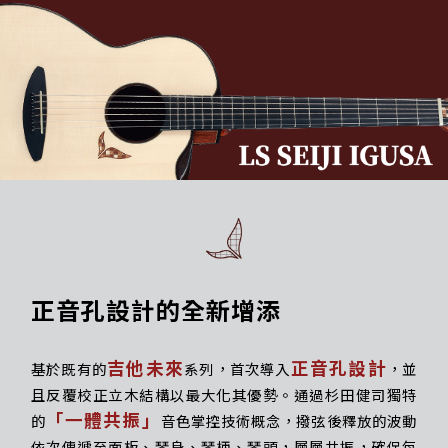
正音孔設計的全新增添
吉他未來
正音孔設計
基於既有的
系列，首次導入
，並
且反覆校正立木結構以最大化其優勢。通過杉田健司獨特
「一體共振」
的
音色掌控技術概念，撥弦後釋放的波動
依次傳遞至面板、琴身、琴柄、琴頭，層層共振，確保每