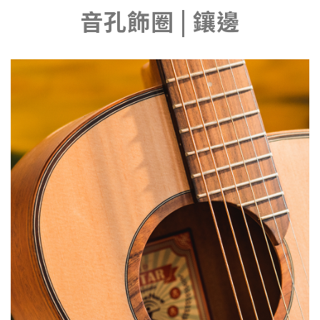
音孔飾圈 | 鑲邊