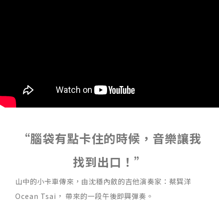
“腦袋有點卡住的時候，音樂讓我
找到出口！”
山中的小卡車傳來，由沈穩內斂的吉他演奏家：蔡巽洋
Ocean Tsai， 帶來的一段午後即興彈奏。