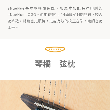
aNueNue基本款琴頭造型，相思木搭配特殊印刷的
aNueNue LOGO。使用德榮1：14齒輪式封閉弦鈕，咬合
更準確，轉動也更順暢，更能有效的校正音準，讓調音更
上手。
琴橋｜弦枕