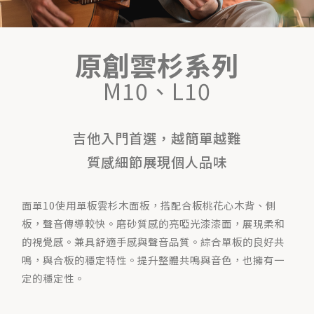
原創雲杉系列
M10、L10
吉他入門首選，越簡單越難
質感細節展現個人品味
面單10使用單板雲杉木面板，搭配合板桃花心木背、側
板，聲音傳導較快。磨砂質感的亮啞光漆漆面，展現柔和
的視覺感。兼具舒適手感與聲音品質。綜合單板的良好共
鳴，與合板的穩定特性。提升整體共鳴與音色，也擁有一
定的穩定性。