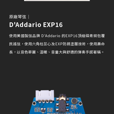
原廠琴弦｜
D'Addario EXP16
使用美國製弦品牌 D'Addario 的EXP16頂級磷青銅包覆
民謠弦，使用六角柱蕊心及EXP防銹塗層技術，使​​用壽命
長，以音色華麗、溫暖、音量大與舒適的彈奏手感著稱。