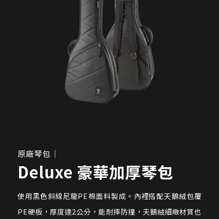
原廠琴包｜
Deluxe 豪華加厚琴包
使用黑色斜線尼龍PE棉面料製成。內裡搭配天鵝絨包覆
PE硬板，厚度達2公分，能耐摔防撞，天鵝絨細緻材質也