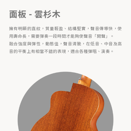
面板 - 雲杉木
擁有明顯的直紋，質量輕盈、結構堅實，聲音傳導快，使
用壽命長，需要彈奏一段時間才能夠使聲音「開聲」。
融合強度與彈性，動態佳，聲音清脆，在低音、中音及高
音的平衡上有相當不錯的表現，適合各種彈唱、演奏。