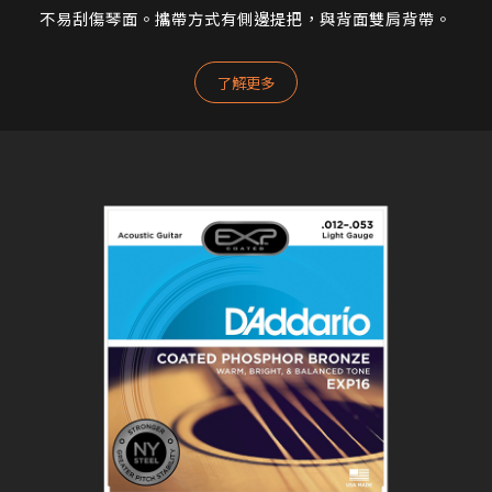
不易刮傷琴面。攜帶方式有側邊提把，與背面雙肩背帶。
了解更多