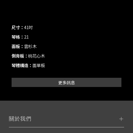
尺寸：
41吋
琴格：
21
面板：
雲杉木
側背板：
桃花心木
琴體構造：
面單板
更多訊息
關於我們