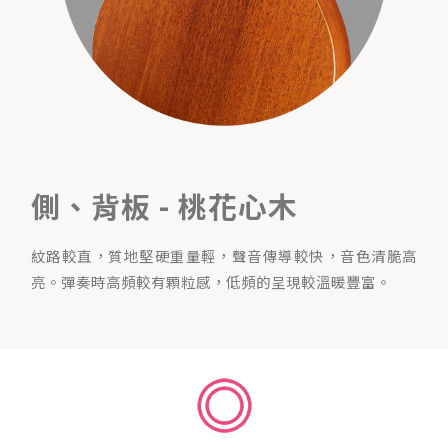
側、背板 - 桃花心木
紋路較直，質地堅硬重量輕，聲音傳導較快，音色清脆高
亮。彈奏時高頻較有顆粒感，低頻的呈現較溫暖豐富。