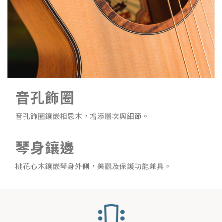
音孔飾圈
音孔飾圈鑲嵌相思木，增添層次與細節。
琴身鑲邊
桃花心木鑲嵌琴身外側，美觀及保護功能兼具。